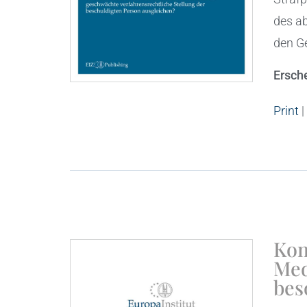
des ab
den Ge
Ersch
Print
|
Kom
Med
bes