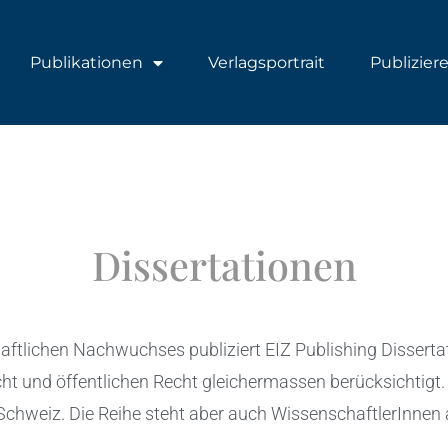
Publikationen
Verlagsportrait
Publizier
Dissertationen
ftlichen Nachwuchses publiziert EIZ Publishing Disserta
cht und öffentlichen Recht gleichermassen berücksichtigt
Schweiz. Die Reihe steht aber auch WissenschaftlerInnen