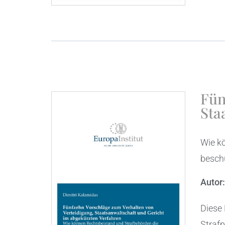
Fün
Sta
Wie k
besch
Autor
Diese 
Strafp