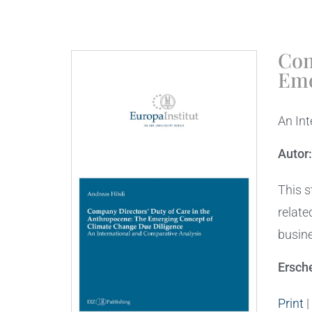
Com
Eme
An Int
Autor
This s
relate
busine
Ersch
Print
|