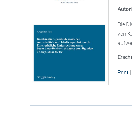
Autor
Die Di
von K
aufwei
Ersch
Print
|