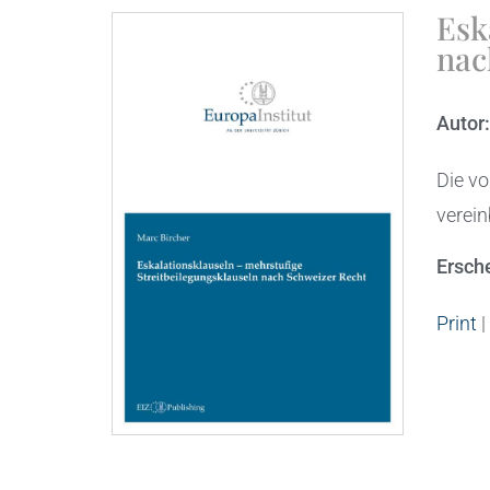
Esk
nac
Autor
Die vo
verein
Ersch
Print
|