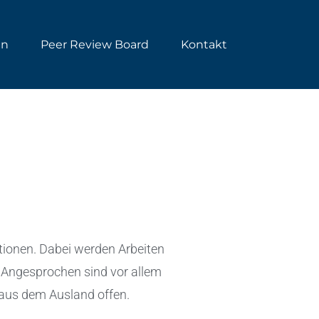
en
Peer Review Board
Kontakt
tionen. Dabei werden Arbeiten
. Angesprochen sind vor allem
 aus dem Ausland offen.