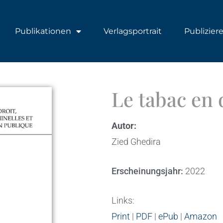
Publikationen
Verlagsportrait
Publizier
Le tabac en 
Autor:
Zied Ghedira
Erscheinungsjahr:
2022
Links:
Print
|
PDF
|
ePub
|
Amazon