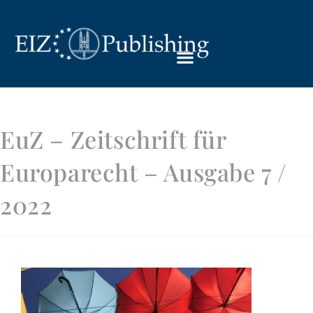
EuZ – Zeitschrift für
Europarecht – Ausgabe 7 /
2022