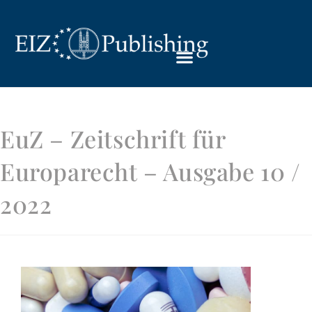
EuZ – Zeitschrift für
Europarecht – Ausgabe 10 /
2022