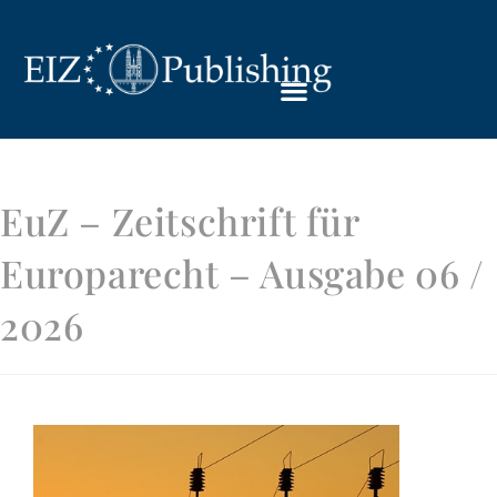
EuZ – Zeitschrift für
Europarecht – Ausgabe 06 /
2026