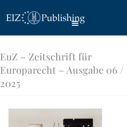
EuZ – Zeitschrift für
Europarecht – Ausgabe 06 /
2025