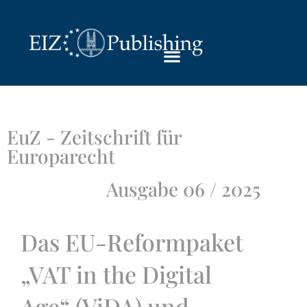
EuZ - Zeitschrift für
Europarecht
Ausgabe 06 / 2025
Das EU-Reformpaket
„VAT in the Digital
Age“ (ViDA) und