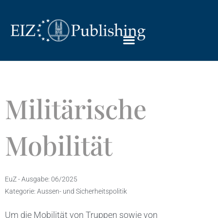
Militärische
Mobilität
EuZ - Ausgabe:
06/2025
Kategorie:
Aussen- und Sicherheitspolitik
Um die Mobilität von Truppen sowie von