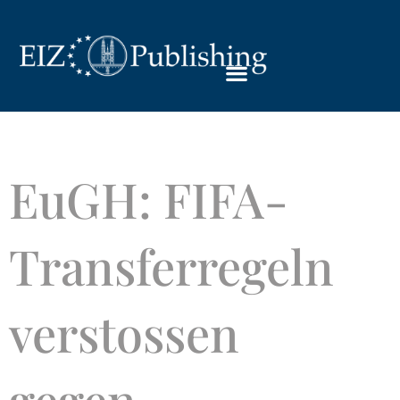
EuGH: FIFA-
Transferregeln
verstossen