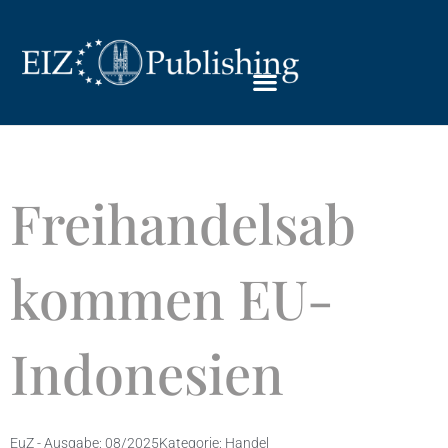
Freihandelsab
kommen EU-
Indonesien
EuZ - Ausgabe:
08/2025
Kategorie:
Handel