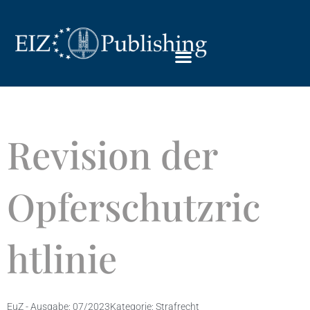
Revision der
Opferschutzric
htlinie
EuZ - Ausgabe:
07/2023
Kategorie:
Strafrecht