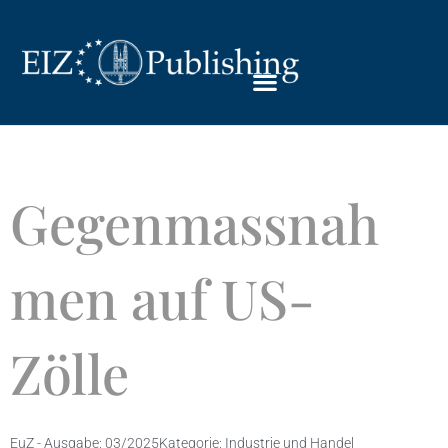
Gegenmassnah
men auf US-
Zölle
EuZ - Ausgabe:
03/2025
Kategorie:
Industrie und Handel