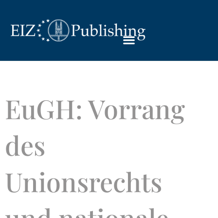
EuGH: Vorrang
des
Unionsrechts