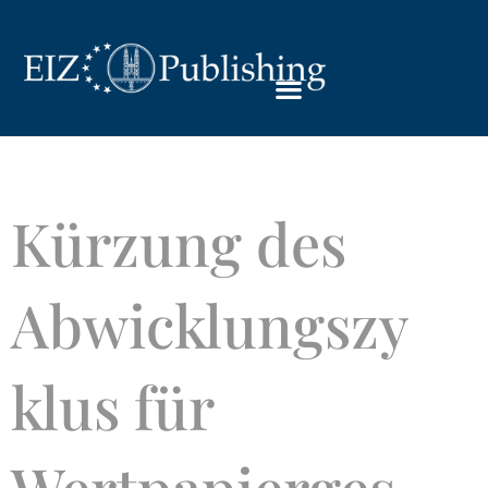
Kürzung des
Abwicklungszy
klus für