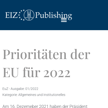
Prioritäten der
EU für 2022
EuZ - Ausgabe:
01/2022
Kategorie:
Allgemeines und Institutionelles
Am 16. Dezemeber 2021 haben der Präsident