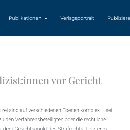
Publikationen
Verlagsportrait
Publizier
izist:innen vor Gericht
izei sind auf verschiedenen Ebenen komplex – sei
 den Verfahrensbeteiligten oder die rechtliche
r dem Gesichtspunkt des Strafrechts. Letzteres