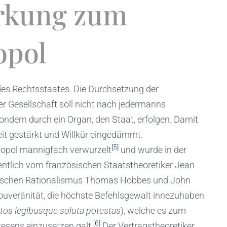
erkung zum
opol
es Rechtsstaates. Die Durchsetzung der
er Gesellschaft soll nicht nach jedermanns
ndern durch ein Organ, den Staat, erfolgen. Damit
eit gestärkt und Willkür eingedämmt.
[5]
nopol mannigfach verwurzelt
und wurde in der
ntlich vom französischen Staatstheoretiker Jean
itischen Rationalismus Thomas Hobbes und John
ouveränität, die höchste Befehlsgewalt innezuhaben
tos legibusque soluta potestas
), welche es zum
[6]
sens einzusetzen galt.
Der Vertragstheoretiker