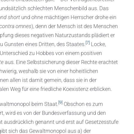
rundsätzlich schlechten Menschenbild aus. Das
 and short
und ohne mächtigen Herrscher drohe ein
contra omnes
), denn der Mensch ist des Menschen
pfung dieses negativen Naturzustands plädiert er
[7]
u Gunsten eines Dritten, des Staates.
Locke,
m Unterschied zu Hobbes von einem positiven
te
aus. Eine Selbstsicherung dieser Rechte erachtet
wierig, weshalb sie von einer hoheitlichen
nen allen ist damit gemein, dass sie in der
en Weg für eine friedliche Koexistenz erblicken.
[9]
ewaltmonopol beim Staat.
Obschon es zum
t, wird es von der Bundesverfassung und den
t ausdrücklich genannt und erst auf Gesetzesstufe
rgibt sich das Gewaltmonopol aus a) der