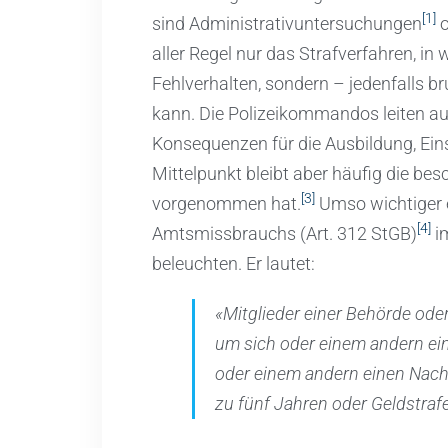
[1]
sind Administrativuntersuchungen
o
aller Regel nur das Strafverfahren, in
Fehlverhalten, sondern – jedenfalls br
kann. Die Polizeikommandos leiten aus
Konsequenzen für die Ausbildung, Ein
Mittelpunkt bleibt aber häufig die b
[3]
vorgenommen hat.
Umso wichtiger e
[4]
Amtsmissbrauchs (Art. 312 StGB)
im
beleuchten. Er lautet:
«Mitglieder einer Behörde ode
um sich oder einem andern ei
oder einem andern einen Nacht
zu fünf Jahren oder Geldstrafe