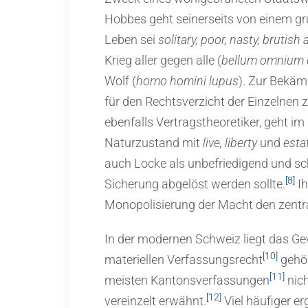
Hobbes geht seinerseits von einem g
Leben sei
solitary, poor, nasty, brutish
Krieg aller gegen alle (
bellum omnium 
Wolf (
homo homini lupus
). Zur Bekäm
für den Rechtsverzicht der Einzelnen z
ebenfalls Vertragstheoretiker, geht i
Naturzustand mit
live, liberty
und
esta
auch Locke als unbefriedigend und sch
[8]
Sicherung abgelöst werden sollte.
Ih
Monopolisierung der Macht den zentral
In der modernen Schweiz liegt das G
[10]
materiellen Verfassungsrecht
gehör
[11]
meisten Kantonsverfassungen
nich
[12]
vereinzelt erwähnt.
Viel häufiger e