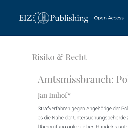
Open Access
Risiko & Recht
Amtsmissbrauch: Pol
Jan Imhof*
Strafverfahren gegen Angehörige der Pol
es die Nähe der Untersuchungsbehörde zu
Überprüfung polizeilichen Handelns unte