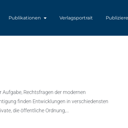
Publikationen
Verlagsportrait
Publizier
ur Aufgabe, Rechtsfragen der modernen
chtigung finden Entwicklungen in verschiedensten
ivate, die öffentliche Ordnung,…