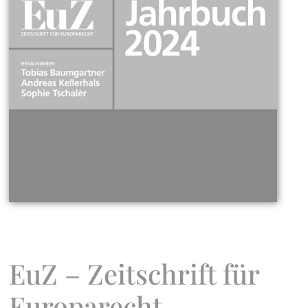
EuZ – Zeitschrift für
Europarecht –