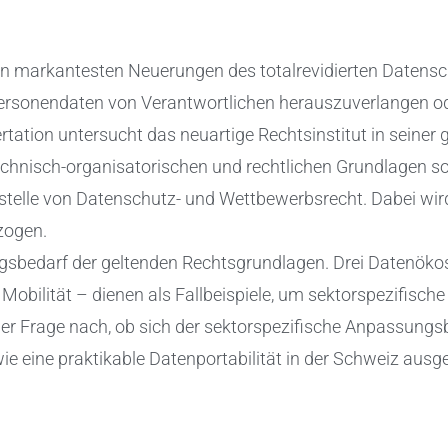
en markantesten Neuerungen des totalrevidierten Datensch
ersonendaten von Verantwortlichen herauszuverlangen ode
rtation untersucht das neuartige Rechtsinstitut in seiner 
, technisch-organisatorischen und rechtlichen Grundlagen s
tstelle von Datenschutz- und Wettbewerbsrecht. Dabei wir
zogen.
gsbedarf der geltenden Rechtsgrundlagen. Drei Datenöko
obilität – dienen als Fallbeispiele, um sektorspezifisc
 der Frage nach, ob sich der sektorspezifische Anpassungs
wie eine praktikable Datenportabilität in der Schweiz ausges