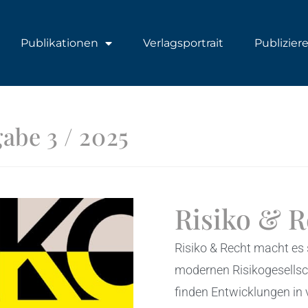
Publikationen
Verlagsportrait
Publizier
abe 3 / 2025
Risiko & R
Risiko & Recht macht es 
modernen Risikogesellsc
finden Entwicklungen in