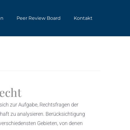
en
Peer Review Board
Kontakt
echt
sich zur Aufgabe, Rechtsfragen der
haft zu analysieren. Berücksichtigung
 verschiedensten Gebieten, von denen