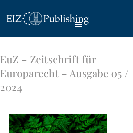
EuZ – Zeitschrift für
Europarecht – Ausgabe 05 /
2024