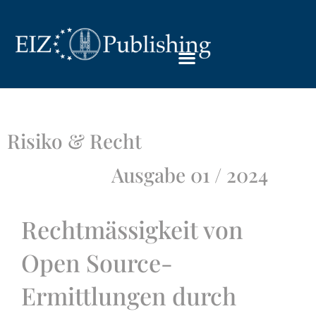
Risiko & Recht
Ausgabe 01 / 2024
Rechtmässigkeit von
Open Source-
Ermittlungen durch