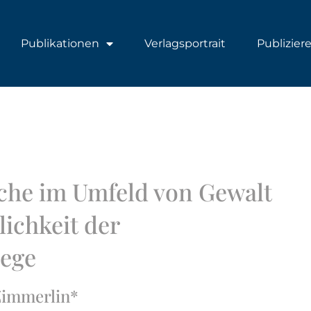
Publikationen
Verlagsportrait
Publizier
che im Umfeld von Gewalt
ichkeit der
lege
 Zimmerlin*