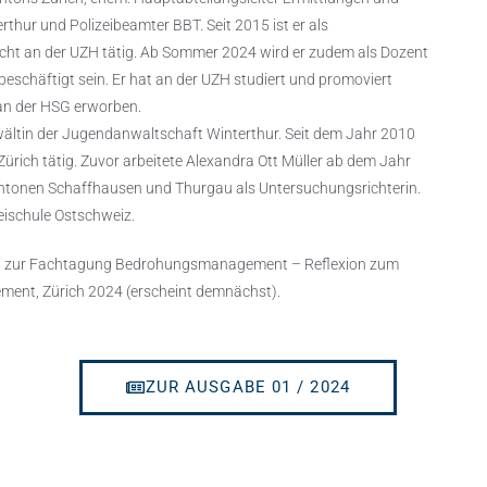
rthur und Polizeibeamter BBT. Seit 2015 ist er als
echt an der UZH tätig. Ab Sommer 2024 wird er zudem als Dozent
eschäftigt sein. Er hat an der UZH studiert und promoviert
an der HSG erworben.
ältin der Jugendanwaltschaft Winterthur. Seit dem Jahr 2010
Zürich tätig. Zuvor arbeitete Alexandra Ott Müller ab dem Jahr
ntonen Schaffhausen und Thurgau als Untersuchungsrichterin.
zeischule Ostschweiz.
and zur Fachtagung Bedrohungsmanagement – Reflexion zum
ent, Zürich 2024 (erscheint demnächst).
ZUR AUSGABE 01 / 2024