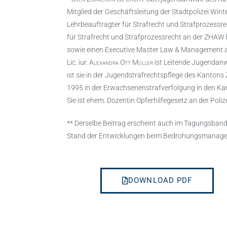
Mitglied der Geschäftsleitung der Stadtpolizei Winte
Lehrbeauftragter für Strafrecht und Strafprozessr
für Strafrecht und Strafprozessrecht an der ZHAW b
sowie einen Executive Master Law & Management 
Lic. iur.
Alexandra Ott Müller
ist Leitende Jugendanw
ist sie in der Jugendstrafrechtspflege des Kantons 
1995 in der Erwachsenenstrafverfolgung in den Ka
Sie ist ehem. Dozentin Opferhilfegesetz an der Poli
** Derselbe Beitrag erscheint auch im Tagungsb
Stand der Entwicklungen beim Bedrohungsmanagem
DOWNLOAD PDF