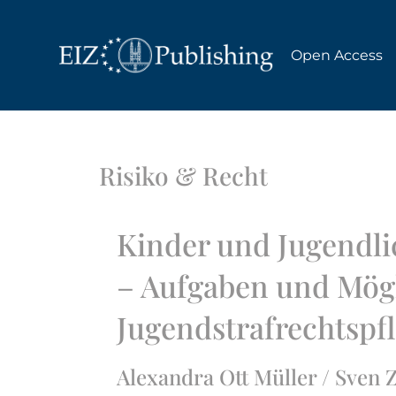
Open Access
Risiko & Recht
Kinder und Jugendli
– Aufgaben und Mögl
Jugendstrafrechtspf
Alexandra Ott Müller / Sven