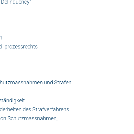
t Delinquency“
n
d -prozessrechts
chutzmassnahmen und Strafen
ständigkeit
erheiten des Strafverfahrens
 von Schutzmassnahmen,