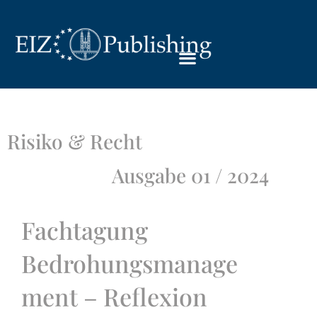
Risiko & Recht
Ausgabe 01 / 2024
Fachtagung
Bedrohungsmanage
ment – Reflexion