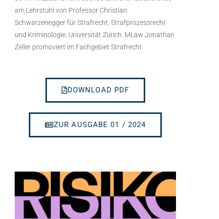
am Lehrstuhl von Professor Christian
Schwarzenegger für Strafrecht, Strafprozessrecht
und Kriminologie, Universität Zürich. MLaw Jonathan
Zeller promoviert im Fachgebiet Strafrecht.
DOWNLOAD PDF
ZUR AUSGABE 01 / 2024